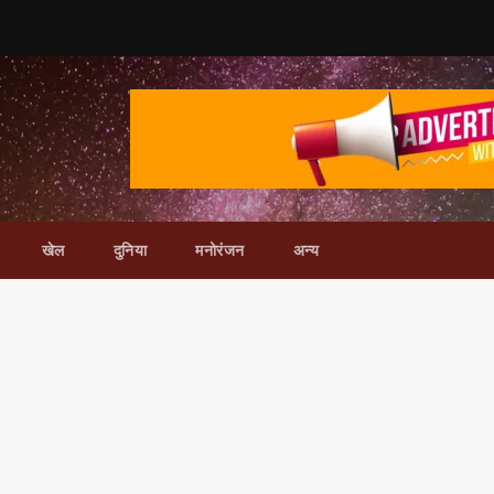
खेल
दुनिया
मनोरंजन
अन्य