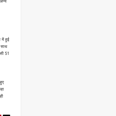
 अन्य
ें हुई
े साथ
ासी 51
हुए
कहा
 ही