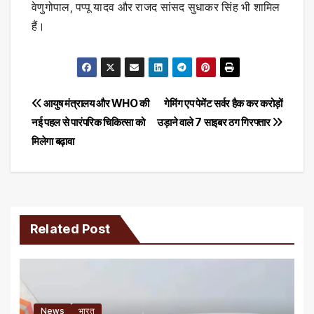
वेणुगोपाल, पप्पू यादव और राजद सांसद सुधाकर सिंह भी शामिल
हैं।
Post
आयुष मंत्रालय और WHO की
गेमिंग एप पेमेंट सर्वर हैक कर करोड़ों
नई पहल से पारंपरिक चिकित्सा को
उड़ाने वाले 7 साइबर ठग गिरफ्तार
navigation
मिलेगा बढ़ावा
Related Post
News
भारत