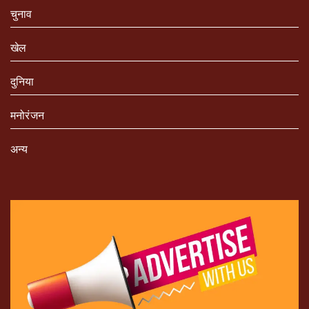
चुनाव
खेल
दुनिया
मनोरंजन
अन्य