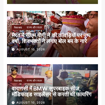
News
राज्य और शहर
मेरठ में सीएम योगी ने की कांवड़ियों पर पुष्प
वर्षा, शिवभक्तों ने लगाए बोल बम के नारे
AUGUST 10, 2026
News
राज्य और शहर
वाराणसी में BMW सुपरबाइक सीज,
मॉडिफाइड साइलेंसर से करती थी फायरिंग
AUGUST 10, 2026