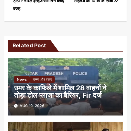
ट्रंप ? नोबेल प्राइज समिति ने बताई
सहित 4 को 10 वर्ष की सजा
navigation
वजह
Related Post
News
राज्य और शहर
उमर के काफिले में शामिल 28 वाहनों ने
तोड़ा टोल प्लाजा का बैरियर, Fir दर्ज
AUG 10, 2026