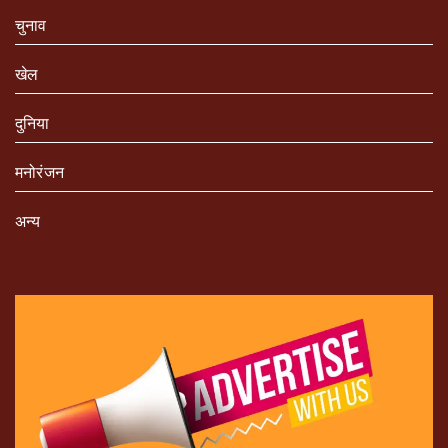
चुनाव
खेल
दुनिया
मनोरंजन
अन्य