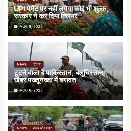
News
भारत
UPI पेमेंट पर नहीं लगेगा कोई भी शुल्क,
सरकार ने कर दिया क्लियर
AUG 8, 2026
News
दुनिया
टूटने वाला है पाकिस्तान, बलूचिस्तान-
खैबर पख्तूनख्वा में बगावत
AUG 8, 2026
News
राज्य और शहर