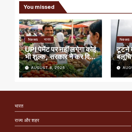
You missed
News
भारत
News
UPI पेमेंट पर नहीं लगेगा कोई
टूटने 
भी शुल्क, सरकार ने कर दिया
बलूचि
क्लियर
में बग
AUGUST 8, 2026
AUG
भारत
राज्य और शहर