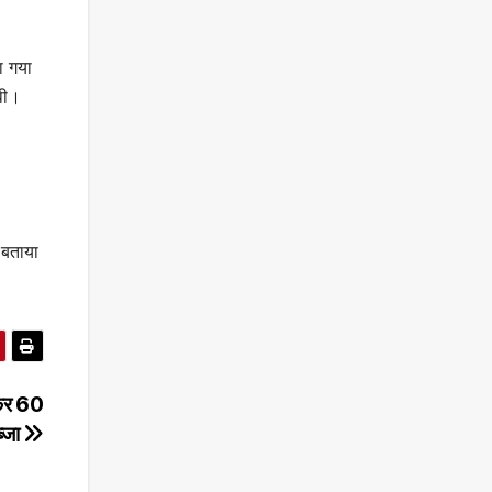
ा गया
थी।
 बताया
।
ाकर 60
्जा