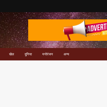
खेल
दुनिया
मनोरंजन
अन्य