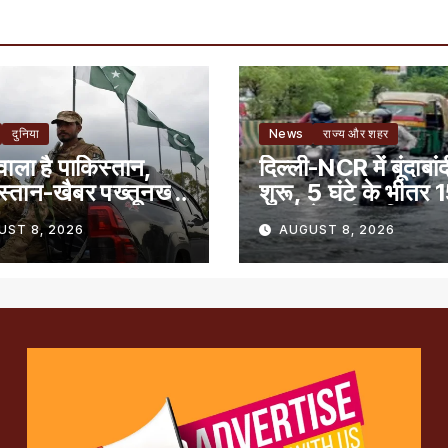
दुनिया
News
राज्य और शहर
वाला है पाकिस्तान,
दिल्ली-NCR में बूंदाबांद
स्तान-खैबर पख्तूनख्वा
शुरू, 5 घंटे के भीतर 
ावत
राज्यों में भारी बारिश क
UST 8, 2026
AUGUST 8, 2026