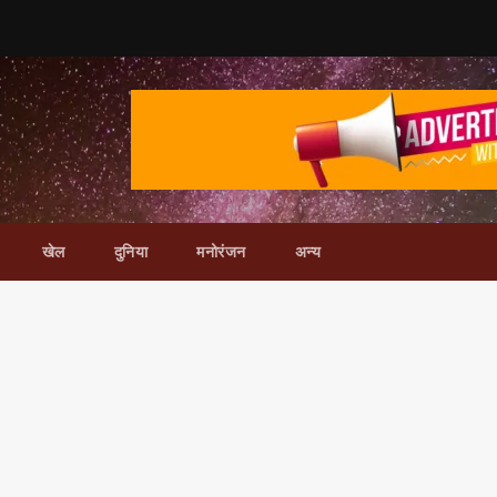
खेल
दुनिया
मनोरंजन
अन्य