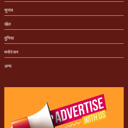
चुनाव
खेल
दुनिया
मनोरंजन
अन्य