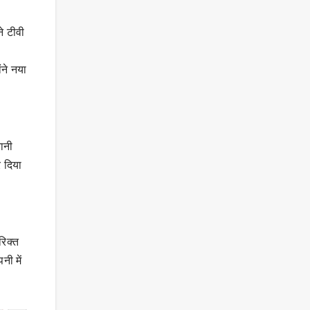
े टीवी
ंने नया
रानी
 दिया
रिक्त
नी में