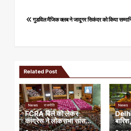
Post
गुडविल मैजिक क्लब ने जादूगर सिकंदर को किया सम्मा
navigation
Related Post
News
राजनीति
News
FCRA बिल को लेकर
Delhi
कांग्रेस ने लोकसभा सांसदों
बारिश,
को जारी किया व्हिप
ट्रैफि