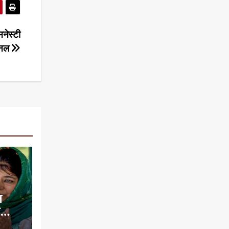
मनेस्टी
शनल
न
े