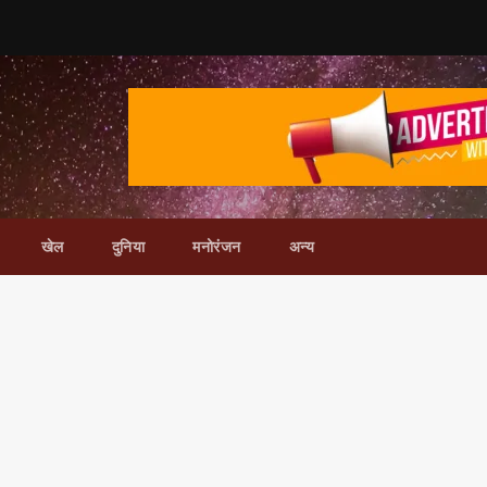
खेल
दुनिया
मनोरंजन
अन्य