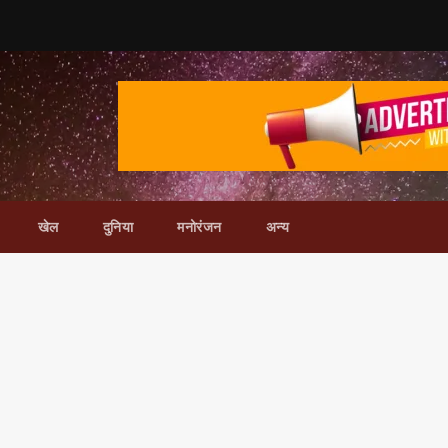
खेल
दुनिया
मनोरंजन
अन्य