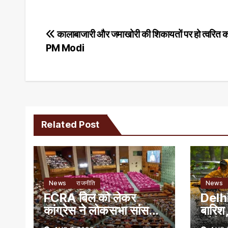
Post
कालाबाजारी और जमाखोरी की शिकायतों पर हो त्वरित का
PM Modi
navigation
Related Post
News
राजनीति
News
FCRA बिल को लेकर
Delhi
कांग्रेस ने लोकसभा सांसदों
बारिश,
को जारी किया व्हिप
ट्रैफि