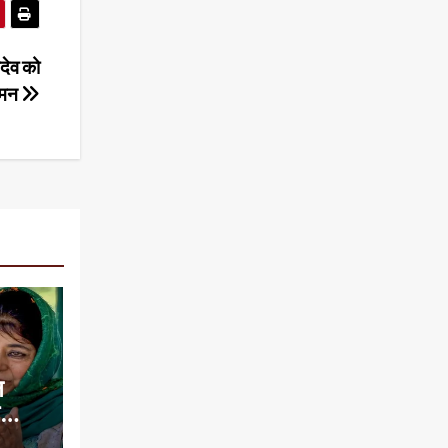
देव को
नमन
न
े