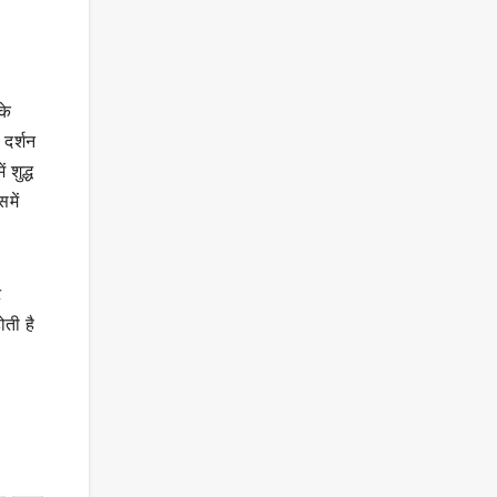
के
 दर्शन
 शुद्ध
में
ट
ती है