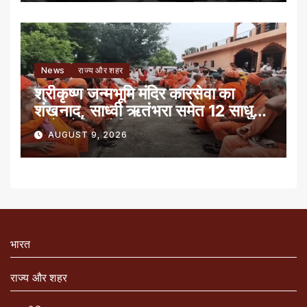
News
राज्य और शहर
श्रीकृष्ण जन्मभूमि मंदिर कारसेवा का
शंखनाद, साध्वी ऋतंभरा समेत 12 साधु-
संतों को रेड नोटिस
AUGUST 9, 2026
भारत
राज्य और शहर