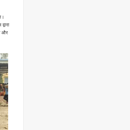
या।
द्वारा
शन और