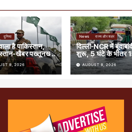
दुनिया
News
राज्य और शहर
वाला है पाकिस्तान,
दिल्ली-NCR में बूंदाबांद
स्तान-खैबर पख्तूनख्वा
शुरू, 5 घंटे के भीतर 
ावत
राज्यों में भारी बारिश क
UST 8, 2026
AUGUST 8, 2026