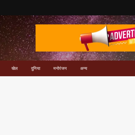
खेल
दुनिया
मनोरंजन
अन्य