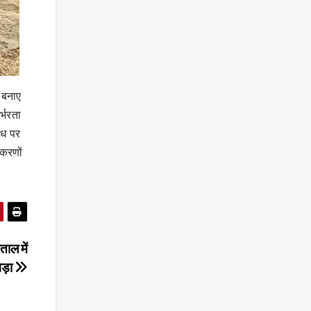
न बनाए
्भरता
ंध पर
पकरणों
ाल में
वड़ा