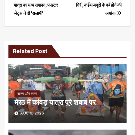
यात्रा का भव्य समापन, फाइटर
गिरी, कई मजदूरों के दबे होने की
navigation
जेट्स ने दी ‘सलामी’
आशंका
Related Post
राज्य और शहर
मेरठ में कांवड़ यात्रा पूरे शबाब पर
AUG 6, 2026