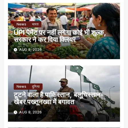
News
भारत
UPI पेमेंट पर नहीं लगेगा कोई भी शुल्क,
सरकार ने कर दिया क्लियर
AUG 8, 2026
News
दुनिया
टूटने वाला है पाकिस्तान, बलूचिस्तान-
खैबर पख्तूनख्वा में बगावत
AUG 8, 2026