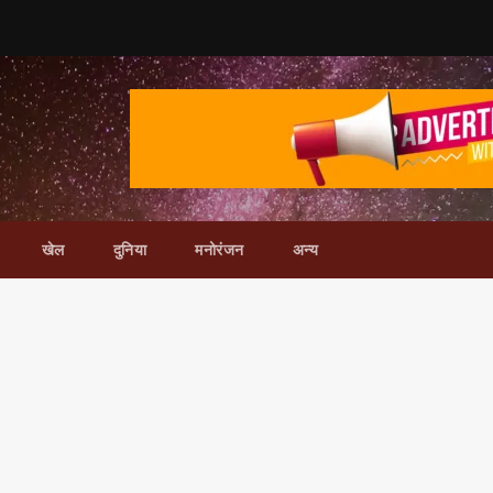
खेल
दुनिया
मनोरंजन
अन्य