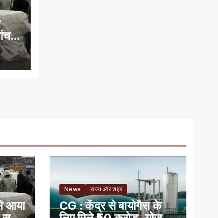
े
च में
News
राज्य और शहर
से आया
CG : केंद्र से बायोगैस के
ं सही
लिए मिले ₹50 करोड़, योजना