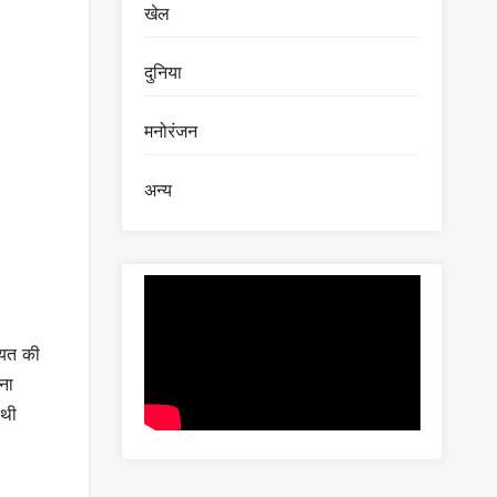
खेल
दुनिया
मनोरंजन
अन्य
कायत की
ना
 थी