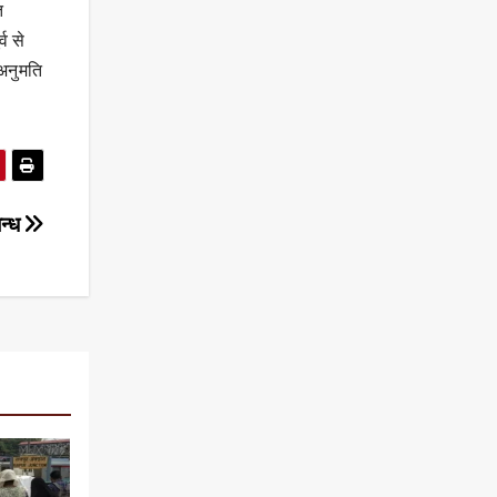
त
व से
 अनुमति
बन्ध