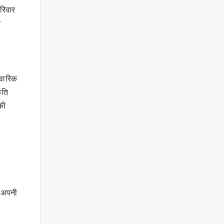
परिवार
ि
िवारिक
ृति
की
।
ा अपनी