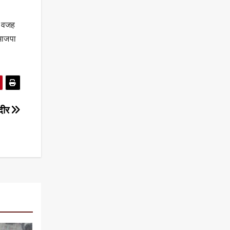
ी वजह
 भाजपा
दीर