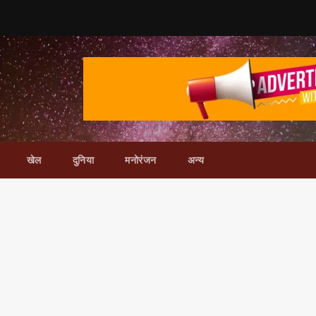
खेल
दुनिया
मनोरंजन
अन्य