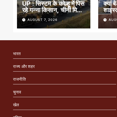
UP : सिस्टम के कोल्हू में पिस
क्या ब
रहे गन्ना किसान, चीनी मिलों
शाइस्
के बंद होने से बढ़ी मुसीबत
AUGUST 7, 2026
AUG
भारत
राज्य और शहर
राजनीति
चुनाव
खेल