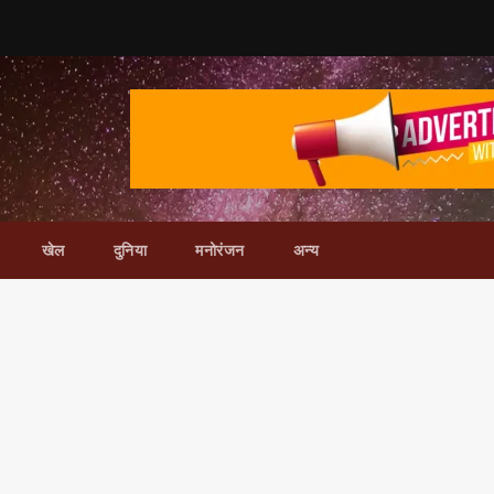
खेल
दुनिया
मनोरंजन
अन्य