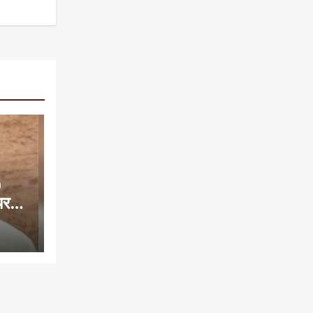
0
यरमैन