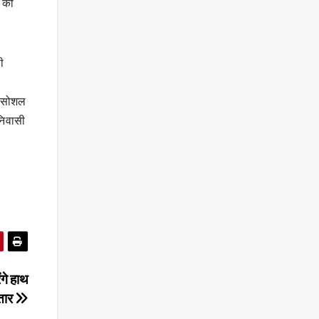
ं की
ी
े सोशल
निवासी
ंगे हाथ
तार