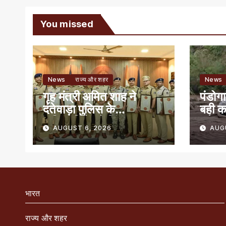
You missed
News
राज्य और शहर
News
गृह मंत्री अमित शाह ने
पंडोगा
दंतेवाड़ा पुलिस के
बही क
अधिकारियों को किया
बचे
AUGUST 6, 2026
AUG
सम्मानित
भारत
राज्य और शहर