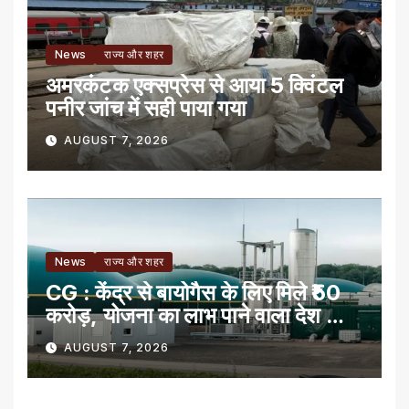
News
राज्य और शहर
अमरकंटक एक्सप्रेस से आया 5 क्विंटल
पनीर जांच में सही पाया गया
AUGUST 7, 2026
News
राज्य और शहर
CG : केंद्र से बायोगैस के लिए मिले ₹50
करोड़, योजना का लाभ पाने वाला देश का
पहला राज्य
AUGUST 7, 2026