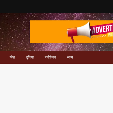
खेल
दुनिया
मनोरंजन
अन्य