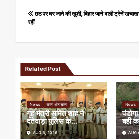
Post
छठ पर घर जाने की खुशी, बिहार जाने वाली ट्रेनें खचा
रहीं
navigation
Related Post
News
राज्य और शहर
News
गृह मंत्री अमित शाह ने
पंडोगा
दंतेवाड़ा पुलिस के
बही क
अधिकारियों को किया
बचे
AUG 6, 2026
AUG 6
सम्मानित