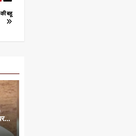
 की बहू
0
यरमैन