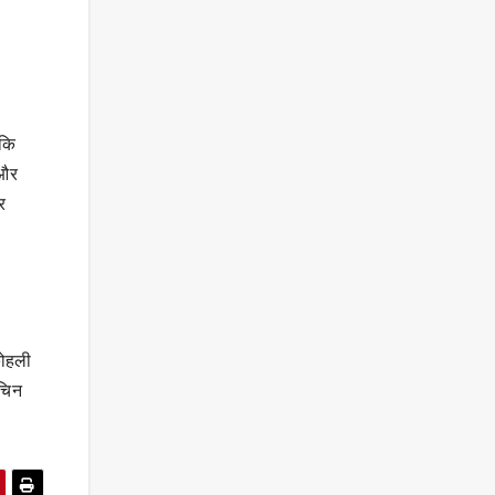
 कि
 और
र
कोहली
सचिन