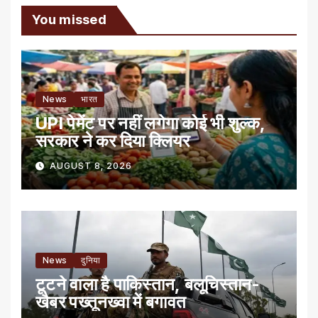
You missed
News
भारत
UPI पेमेंट पर नहीं लगेगा कोई भी शुल्क,
सरकार ने कर दिया क्लियर
AUGUST 8, 2026
News
दुनिया
टूटने वाला है पाकिस्तान, बलूचिस्तान-
खैबर पख्तूनख्वा में बगावत