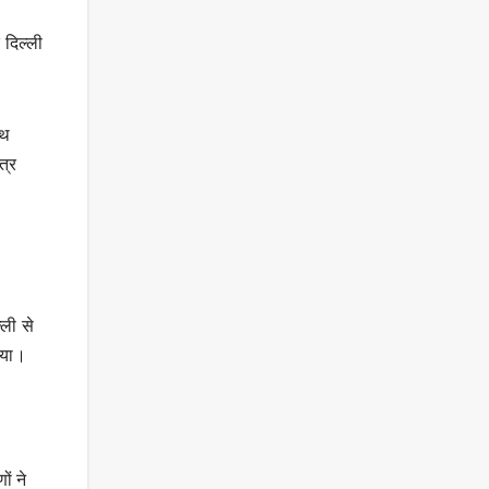
 दिल्ली
ाथ
त्र
ली से
िया।
ों ने