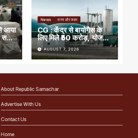
News
राज्य और शहर
से आया
CG : केंद्र से बायोगैस के
ं सही
लिए मिले ₹50 करोड़, योजना
का लाभ पाने वाला देश का
AUGUST 7, 2026
पहला राज्य
About Republic Samachar
Advertise With Us
Contact Us
Home