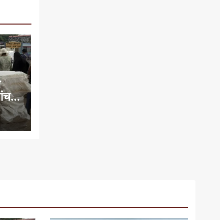
े
च में