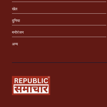
खेल
दुनिया
मनोरंजन
अन्य