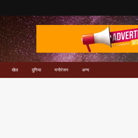
खेल
दुनिया
मनोरंजन
अन्य