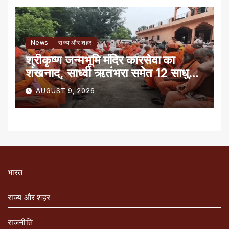
News
राज्य और शहर
श्रीकृष्ण जन्मभूमि मंदिर कारसेवा का
शंखनाद, साध्वी ऋतंभरा समेत 12 साधु-
संतों को रेड नोटिस
AUGUST 9, 2026
भारत
राज्य और शहर
राजनीति