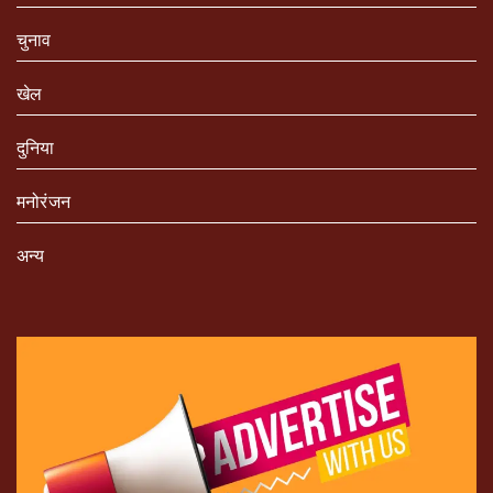
चुनाव
खेल
दुनिया
मनोरंजन
अन्य