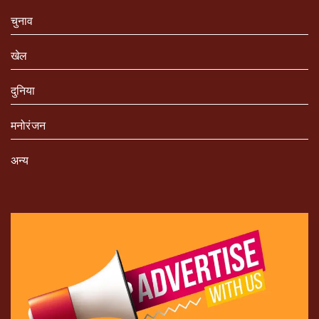
चुनाव
खेल
दुनिया
मनोरंजन
अन्य