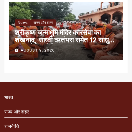
News
राज्य और शहर
श्रीकृष्ण जन्मभूमि मंदिर कारसेवा का
शंखनाद, साध्वी ऋतंभरा समेत 12 साधु-
संतों को रेड नोटिस
AUGUST 9, 2026
भारत
राज्य और शहर
राजनीति