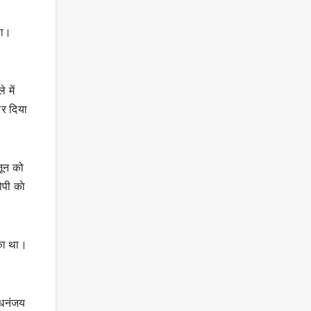
था।
 में
र दिया
जून को
पी काे
ुका था।
 धनंजय