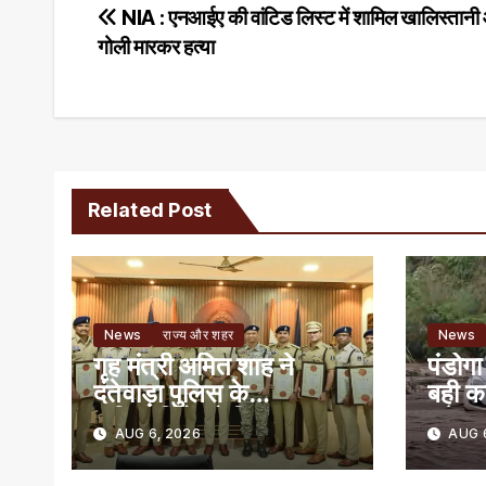
Post
NIA : एनआईए की वांटिड लिस्ट में शामिल खालिस्तानी
गोली मारकर हत्या
navigation
Related Post
News
राज्य और शहर
News
गृह मंत्री अमित शाह ने
पंडोगा
दंतेवाड़ा पुलिस के
बही क
अधिकारियों को किया
बचे
AUG 6, 2026
AUG 6
सम्मानित