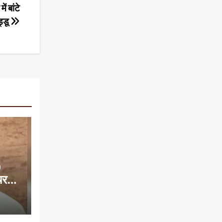
 बांटे
्डू
0
यरमैन