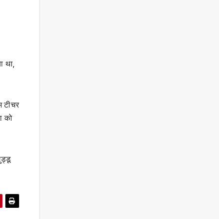
ा था,
ेम टीचर
ना को
ड्डू