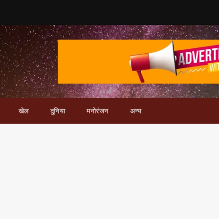
खेल
दुनिया
मनोरंजन
अन्य