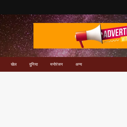
खेल
दुनिया
मनोरंजन
अन्य