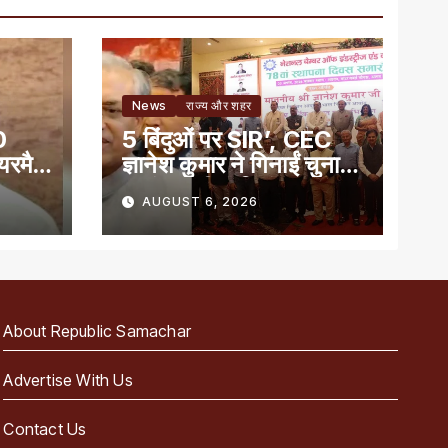
News
राज्य और शहर
0
5 बिंदुओं पर SIR’, CEC
ेयरमैन
ज्ञानेश कुमार ने गिनाईं चुनाव
प्रबंधन की खूबियां
AUGUST 6, 2026
About Republic Samachar
Advertise With Us
Contact Us