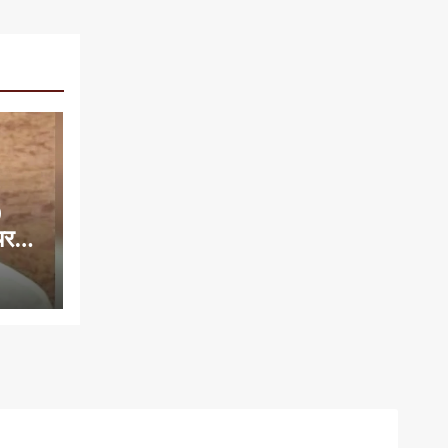
0
यरमैन