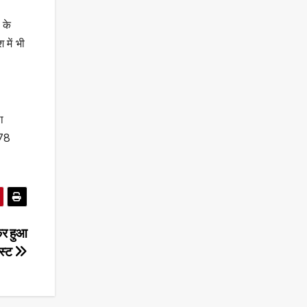
 के
में भी
ा
 78
कर हुआ
ास्ट