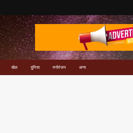
खेल
दुनिया
मनोरंजन
अन्य