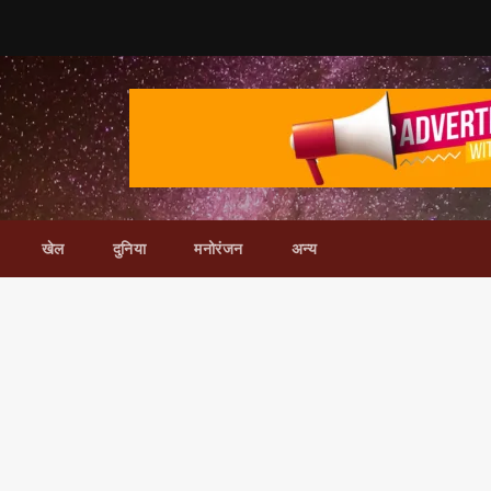
खेल
दुनिया
मनोरंजन
अन्य