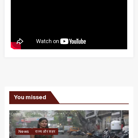
You missed
News
राज्य और शहर