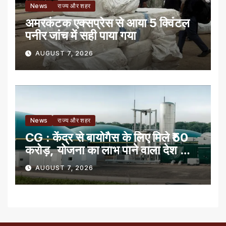
News
राज्य और शहर
अमरकंटक एक्सप्रेस से आया 5 क्विंटल
पनीर जांच में सही पाया गया
AUGUST 7, 2026
News
राज्य और शहर
CG : केंद्र से बायोगैस के लिए मिले ₹50
करोड़, योजना का लाभ पाने वाला देश का
पहला राज्य
AUGUST 7, 2026