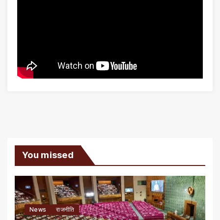
You missed
News
राजनीति