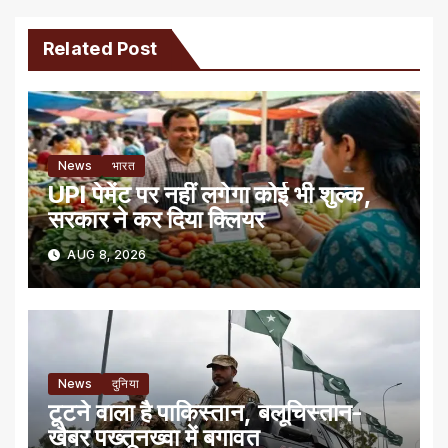
Related Post
News
भारत
UPI पेमेंट पर नहीं लगेगा कोई भी शुल्क,
सरकार ने कर दिया क्लियर
AUG 8, 2026
News
दुनिया
टूटने वाला है पाकिस्तान, बलूचिस्तान-
खैबर पख्तूनख्वा में बगावत