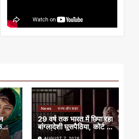
News
राज्य और शहर
ान
29 वर्ष तक भारत में छिपा रहा
े
बांग्लादेशी घुसपैठिया, कोर्ट ने
सुनाई 7 साल की सजा
AUGUST 7, 2026