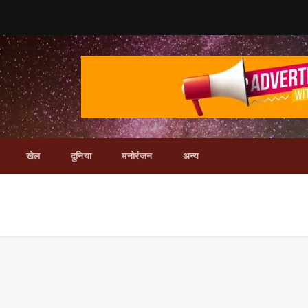
खेल
दुनिया
मनोरंजन
अन्य