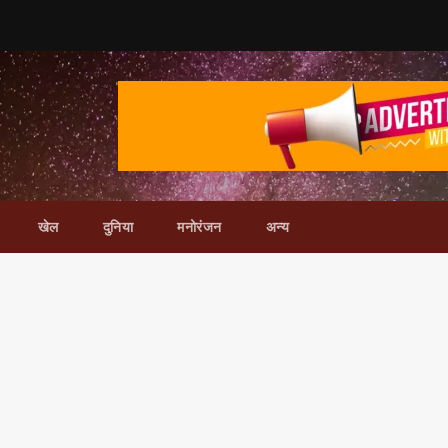
खेल
दुनिया
मनोरंजन
अन्य