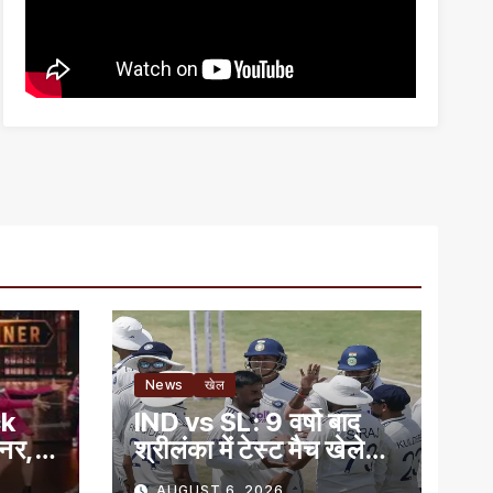
News
खेल
ck
IND vs SL: 9 वर्षो बाद
नर,
श्रीलंका में टेस्‍ट मैच खेलेगा
भारत
AUGUST 6, 2026