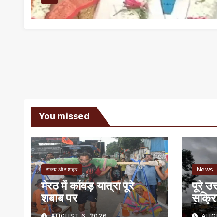
You missed
राज्य और शहर
News
मेरठ में कांवड़ यात्रा पूरे
पूरे उ
शबाब पर
सक्रि
खिले
AUGUST 6, 2026
AUG