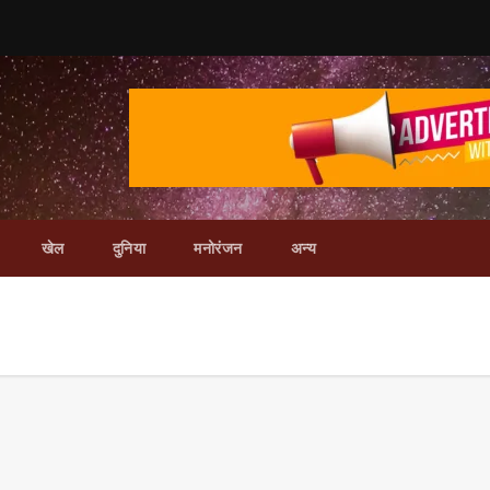
खेल
दुनिया
मनोरंजन
अन्य