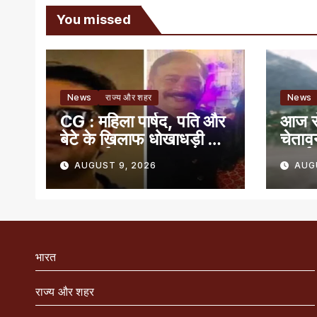
You missed
News
राज्य और शहर
News
CG : महिला पार्षद, पति और
आज से
बेटे के खिलाफ धोखाधड़ी की
चेताव
FIR दर्ज़
सतर्क 
AUGUST 9, 2026
AUG
भारत
राज्य और शहर