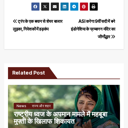
Post
ट्रंप के एक बयान से शेयर बाजार
ASI करेगा 9वीं सदी में बने
लुढ़का, निवेशकों में हड़कंप
इंडोनेशिया के प्रम्बानन मंदिर का
navigation
जीर्णोद्धार
Related Post
News
राज्य और शहर
राष्ट्रीय ध्वज के अपमान मामले में महबूबा
मुफ्ती के खिलाफ शिकायत