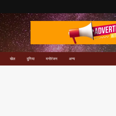
खेल
दुनिया
मनोरंजन
अन्य