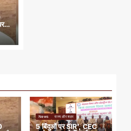
0
यरमैन
News
राज्य और शहर
0
5 बिंदुओं पर SIR’, CEC