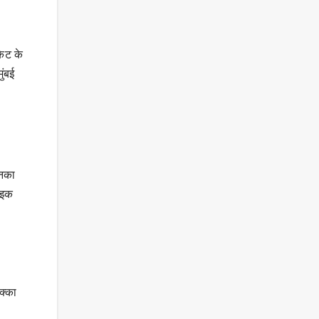
केट के
ुंबई
उनका
राइक
क्का