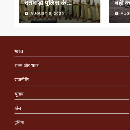
दंतेवाड़ा पुलिस के
बही क
अधिकारियों को किया
बचे
AUGUST 6, 2026
AUG
सम्मानित
भारत
राज्य और शहर
राजनीति
चुनाव
खेल
दुनिया