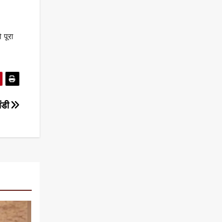
 पूरा
झंडी