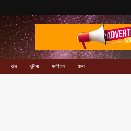
खेल
दुनिया
मनोरंजन
अन्य