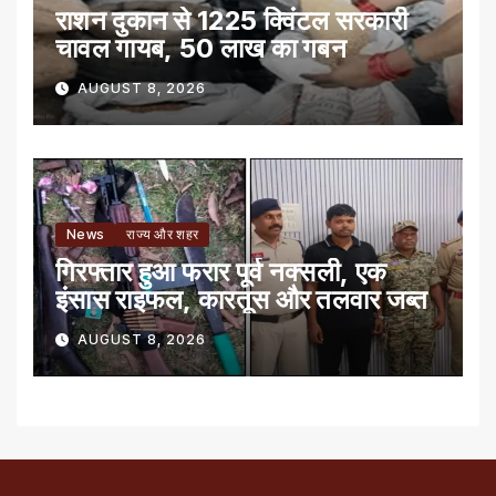
राशन दुकान से 1225 क्विंटल सरकारी
चावल गायब, 50 लाख का गबन
AUGUST 8, 2026
News
राज्य और शहर
गिरफ्तार हुआ फरार पूर्व नक्सली, एक
इंसास राइफल, कारतूस और तलवार जब्त
AUGUST 8, 2026