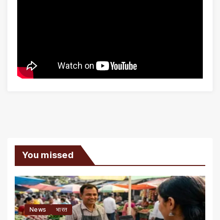
You missed
News
भारत