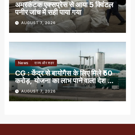
अमरकंटक एक्सप्रेस से आया 5 क्विंटल
पनीर जांच में सही पाया गया
AUGUST 7, 2026
News
राज्य और शहर
CG : केंद्र से बायोगैस के लिए मिले ₹50
करोड़, योजना का लाभ पाने वाला देश का
पहला राज्य
AUGUST 7, 2026