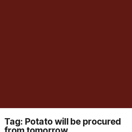
Tag:
Potato will be procured
from tomorrow