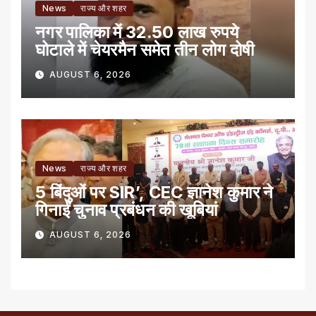
News
राज्य और शहर
नगर पालिका में 32.50 लाख रुपये
घोटाले में चेयरमैन समेत तीन लोग दोषी
AUGUST 6, 2026
News
राज्य और शहर
5 बिंदुओं पर SIR’, CEC ज्ञानेश कुमार ने
गिनाईं चुनाव प्रबंधन की खूबियां
AUGUST 6, 2026