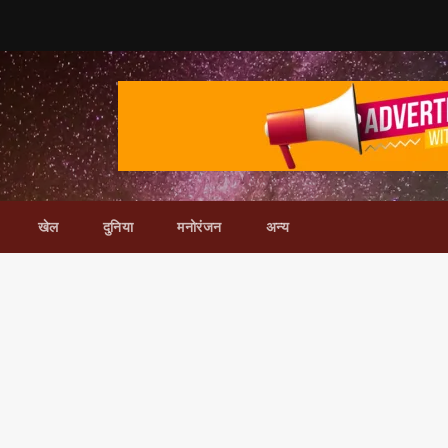
खेल
दुनिया
मनोरंजन
अन्य