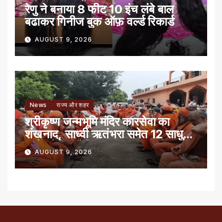
रेणु ने बनाया 8 फीट 10 इंच लंबे बाल
बढाकर गिनीज बुक ऑफ़ वर्ल्ड रिकार्ड
AUGUST 9, 2026
News
राज्य और शहर
श्रीकृष्ण जन्मभूमि मंदिर कारसेवा का
शंखनाद, साध्वी ऋतंभरा समेत 12 साधु-
संतों को रेड नोटिस
AUGUST 9, 2026