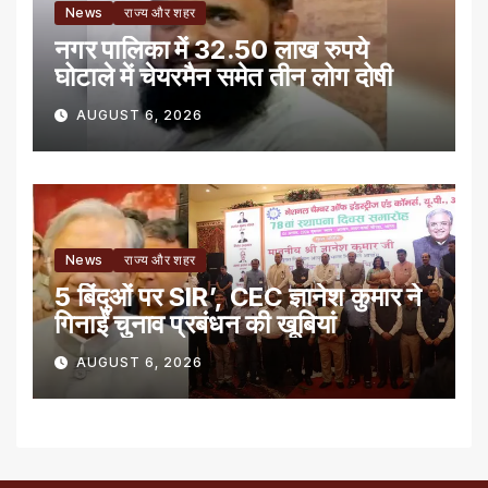
News
राज्य और शहर
नगर पालिका में 32.50 लाख रुपये
घोटाले में चेयरमैन समेत तीन लोग दोषी
AUGUST 6, 2026
News
राज्य और शहर
5 बिंदुओं पर SIR’, CEC ज्ञानेश कुमार ने
गिनाईं चुनाव प्रबंधन की खूबियां
AUGUST 6, 2026