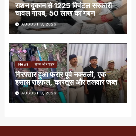
राशन दुकान से 1225 क्विंटल सरकारी
चावल गायब, 50 लाख का गबन
AUGUST 8, 2026
News
राज्य और शहर
गिरफ्तार हुआ फरार पूर्व नक्सली, एक
इंसास राइफल, कारतूस और तलवार जब्त
AUGUST 8, 2026