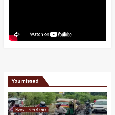
You missed
News
राज्य और शहर