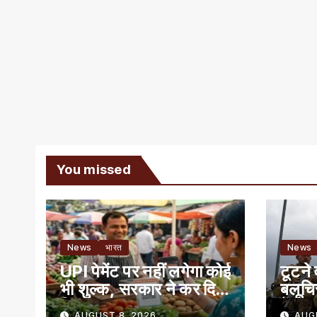
You missed
News
भारत
News
UPI पेमेंट पर नहीं लगेगा कोई
टूटने 
भी शुल्क, सरकार ने कर दिया
बलूचि
क्लियर
में बग
AUGUST 8, 2026
AUG