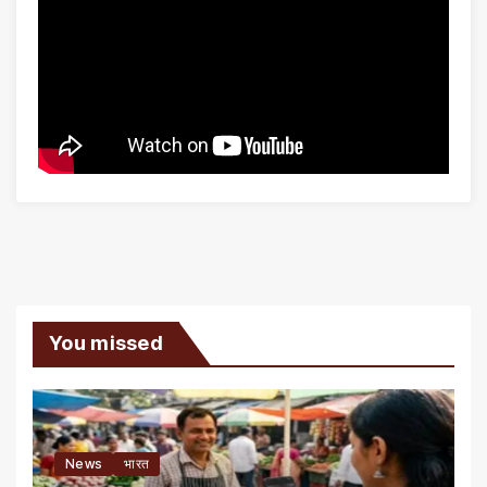
You missed
News
भारत