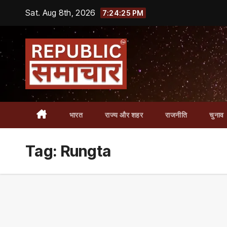
Skip
Sat. Aug 8th, 2026
7:24:26 PM
to
content
भारत
राज्य और शहर
राजनीति
चुनाव
Tag:
Rungta