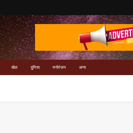
खेल
दुनिया
मनोरंजन
अन्य