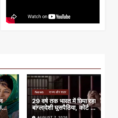
News
राज्य और शहर
ान
29 वर्ष तक भारत में छिपा रहा
े
बांग्लादेशी घुसपैठिया, कोर्ट ने
सुनाई 7 साल की सजा
AUGUST 7, 2026