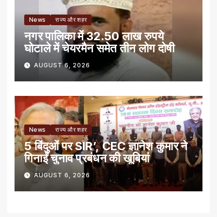
News
राज्य और शहर
नगर पालिका में 32.50 लाख रुपये
घोटाले में चेयरमैन समेत तीन लोग दोषी
AUGUST 6, 2026
News
राज्य और शहर
5 बिंदुओं पर SIR’, CEC ज्ञानेश कुमार ने
गिनाईं चुनाव प्रबंधन की खूबियां
AUGUST 6, 2026