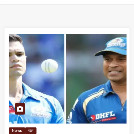
News
खेल