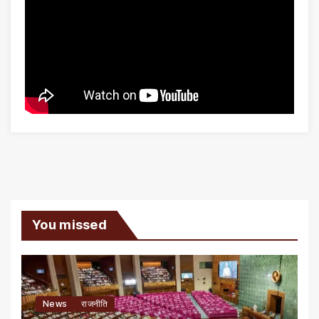
You missed
News
राजनीति